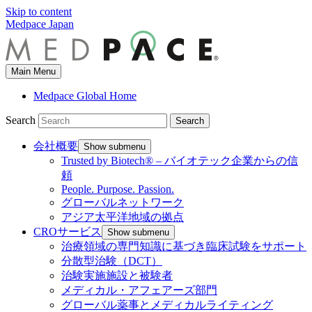
Skip to content
Medpace Japan
Main Menu
Medpace Global Home
Search
Search
会社概要
Show submenu
Trusted by Biotech® – バイオテック企業からの信
頼
People. Purpose. Passion.
グローバルネットワーク
アジア太平洋地域の拠点
CROサービス
Show submenu
治療領域の専門知識に基づき臨床試験をサポート
分散型治験（DCT）
治験実施施設と被験者
メディカル・アフェアーズ部門
グローバル薬事とメディカルライティング