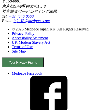
〒150-0001
東京都渋谷区神宮前1-5-8
神宮前タワービルディング20階
Tel:
+03-4546-0560
Email:
info.JP@medpace.com
© 2026 Medpace Japan KK, All Rights Reserved
Privacy Policy
Accessibility Statement
UK Modern Slavery Act
Terms of Use
Site Map
Your Privacy Rights
Medpace Facebook